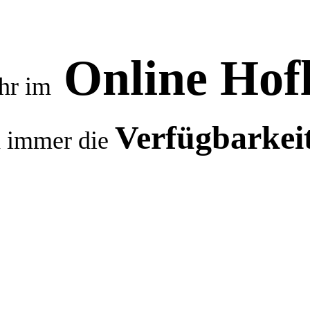
Online Hof
hr im
Verfügbarkei
h immer die