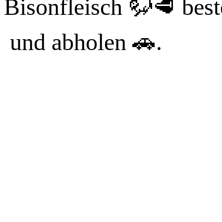
Bisonfleisch 🦬🥩 best
und abholen 🚗.